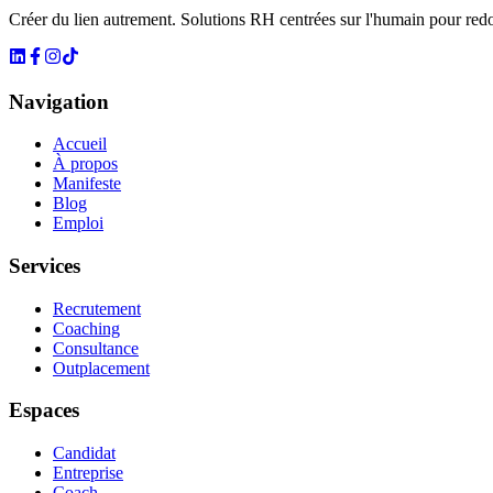
Créer du lien autrement. Solutions RH centrées sur l'humain pour red
Navigation
Accueil
À propos
Manifeste
Blog
Emploi
Services
Recrutement
Coaching
Consultance
Outplacement
Espaces
Candidat
Entreprise
Coach