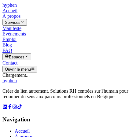
hyphen
Accueil
À propos
Services
Manifeste
Événements
Emploi
Blog
FAQ
Espaces
Contact
Ouvrir le menu
Chargement...
hyphen
Créer du lien autrement. Solutions RH centrées sur l'humain pour
redonner du sens aux parcours professionnels en Belgique.
Navigation
Accueil
À propos