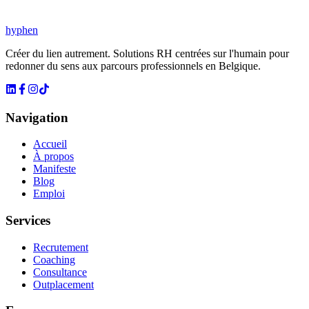
Email professionnel
*
Envoyer le lien de réinitialisation
hyphen
Créer du lien autrement. Solutions RH centrées sur l'humain pour
redonner du sens aux parcours professionnels en Belgique.
Navigation
Accueil
À propos
Manifeste
Blog
Emploi
Services
Recrutement
Coaching
Consultance
Outplacement