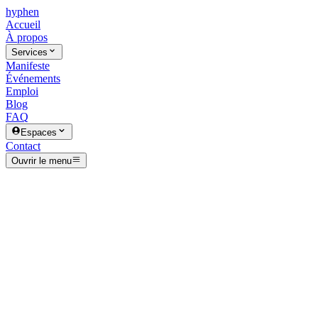
hyphen
Accueil
À propos
Services
Manifeste
Événements
Emploi
Blog
FAQ
Espaces
Contact
Ouvrir le menu
hyphen
Mot de passe
oublié
Réinitialisation entreprise
Entrez votre email et nous vous enverrons un lien de réinitialisation.